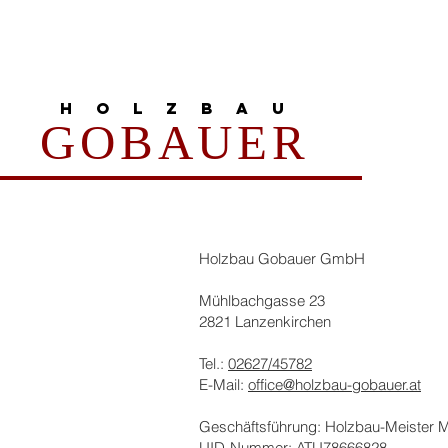
H O L Z B A U
GOBAUER
Holzbau Gobauer GmbH
Mühlbachgasse 23
2821 Lanzenkirchen
Tel.:
02627/45782
E-Mail:
office@holzbau-gobauer.at
Geschäftsführung: Holzbau-Meister 
UID-Nummer: ATU78666828