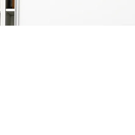
Holzbau Gobauer GmbH
Standort:
Mühlbachgasse 23
2821 Lanzenkirchen
Tel.:
02627 / 45782
Mail:
office@holzbau-gobauer.at
Bürozeiten:
Montag bis Donnerstag: 7:00 bis 15:30 Uhr
Freitag: 7:00 bis 12:00 Uhr (jede zweite Woche)